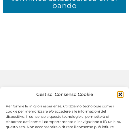
bando
Gestisci Consenso Cookie
Per fornire le migliori esperienze, utilizziamo tecnologie come i
cookie per memorizzare e/o accedere alle informazioni del
dispositivo. Il consenso a queste tecnologie ci permetterà di
Piazza Pugliatti, n. 1 98122
elaborare dati come il comportamento di navigazione o ID unici su
Messina (Italia)
questo sito. Non acconsentire o ritirare il consenso può influire